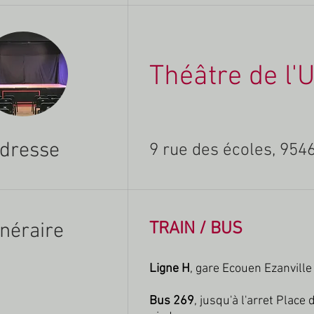
Théâtre de l'
dresse
9 rue des écoles, 954
inéraire
TRAIN / BUS
Ligne H
, gare Ecouen Ezanvill
Bus 269
, jusqu'à l'arret Plac