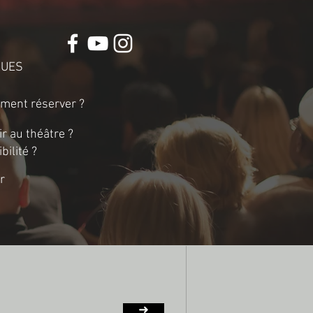
QUES
ment réserver ?
 au théâtre ?
bilité ?
r
➜