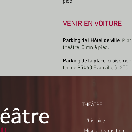
pied.
VENIR EN VOITURE
Parking de l'Hôtel de ville
,
Plac
théâtre, 5 mn à pied.
Parking de la place
, croisemen
ferme 95460 Ézanville à 250m
THÉÂTRE
L'histoire
Mise à disposition